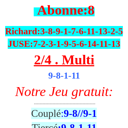
Abonne:8
Richard:3-8-9-1-7-6-11-13-2-5
JUSE:7-2-3-1-9-5-6-14-11-13
2/4 . Multi
9-8-1-11
Notre Jeu gratuit:
-------------------------------------------
Couplé
:
9-8//9-1
Tiercé
:9-8-1-11