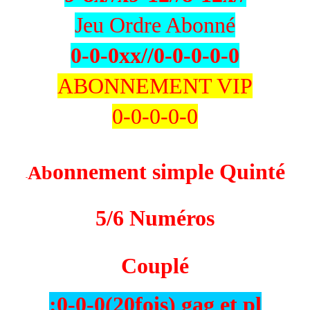
Jeu Ordre Abonné
0-0-0xx
//0-0-0-0-0
ABONNEMENT VIP
0-0-0-0-0
onnement simple Quinté
Ab
-
5/6 Numéros
Couplé
:0-0-0
(
20fois)
gag et pl