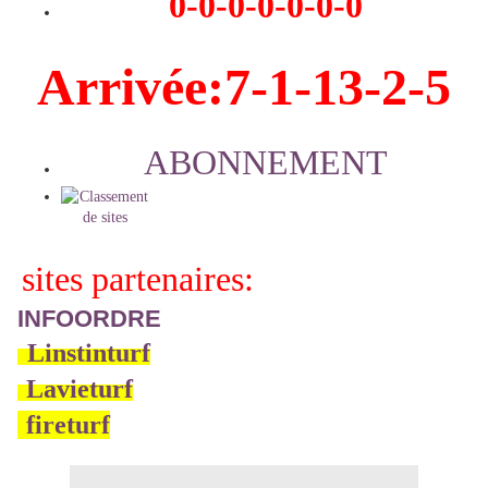
0-0-0-0-0-0-0
Arrivée:7-1-13-2-5
ABONNEMENT
sites partenaires:
INFOORDRE
Linstinturf
-
-
Lavieturf
-
fireturf