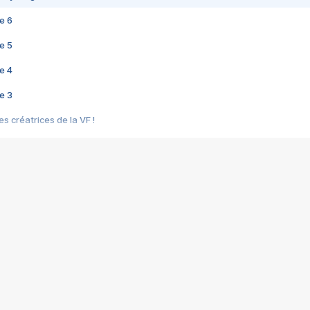
e 6
e 5
e 4
e 3
s créatrices de la VF !
e 2
e 1
e Mektoub My Love arrive enfin ! Rencontre avec Shaïn Boumedine et Sal
i : après Toni en famille
elle réalise le bouleversant Dites lui que je l'aime
ais ! Rencontre autour de Vie privée de Rebecca Zlotowski
 de Marguerite, Grave... Rencontre avec Ella Rumpf