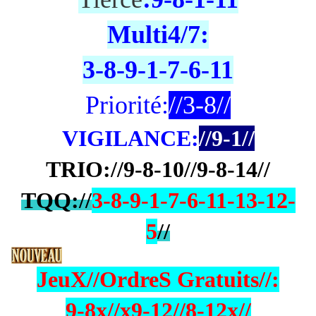
Multi4/7:
3-8-9-1-7-6-11
Priorité:
//3-8/
/
VIGILANCE:
//9-1//
TRIO://9-8-10//9-8-14//
TQQ://
3-8-9-1-7-6-11-13-12-
5
//
JeuX//OrdreS Gratuits
//:
9-8x//x9-12//8-12x//