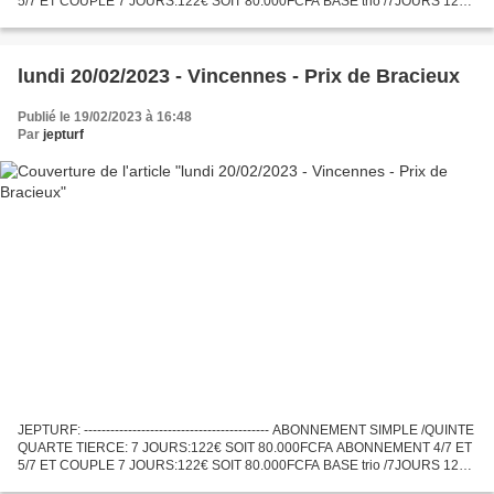
5/7 ET COUPLE 7 JOURS:122€ SOIT 80.000FCFA BASE trio /7JOURS 122€
SOIT 80.000F ABONNEMENT VIP 7 JOURS :300€ soit...
lundi 20/02/2023 - Vincennes - Prix de Bracieux
Publié le 19/02/2023 à 16:48
Par
jepturf
JEPTURF: ------------------------------------------ ABONNEMENT SIMPLE /QUINTE
QUARTE TIERCE: 7 JOURS:122€ SOIT 80.000FCFA ABONNEMENT 4/7 ET
5/7 ET COUPLE 7 JOURS:122€ SOIT 80.000FCFA BASE trio /7JOURS 122€
SOIT 80.000F ABONNEMENT VIP 7 JOURS :300€ soit...