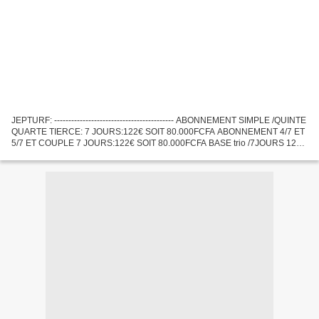
JEPTURF: ------------------------------------------ ABONNEMENT SIMPLE /QUINTE
QUARTE TIERCE: 7 JOURS:122€ SOIT 80.000FCFA ABONNEMENT 4/7 ET
5/7 ET COUPLE 7 JOURS:122€ SOIT 80.000FCFA BASE trio /7JOURS 122€
SOIT 80.000F ABONNEMENT VIP 7 JOURS :300€ soit...