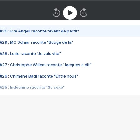
#30 : Eve Angeli raconte "Avant de partir"
#29 : MC Solaar raconte "Bouge de là"
28 : Lorie raconte "Je vais vite"
#27 : Christophe Willem raconte "Jacques a dit"
#26 : Chimène Badi raconte "Entre nous"
#25 : Indochine raconte "3e sexe"
#24 : Zaho raconte "C'est chelou"
#23 : Patrick Bruel raconte "Au café des délices"
#22 : Kyo raconte "Le chemin"
#21 : Nolwenn Leroy raconte "Cassé"